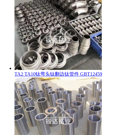
TA2 TA10钛弯头钛翻边钛管件 GBT12459