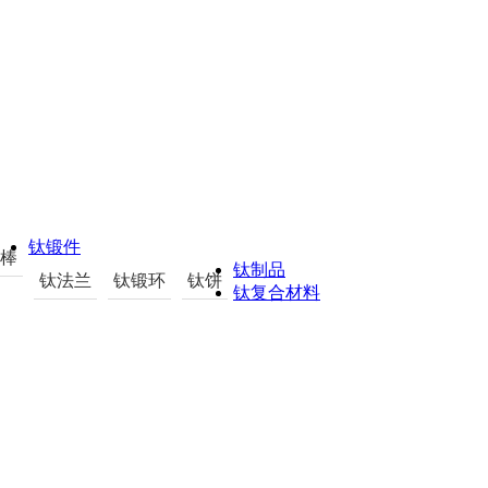
钛锻件
棒
钛制品
钛法兰
钛锻环
钛饼
钛复合材料