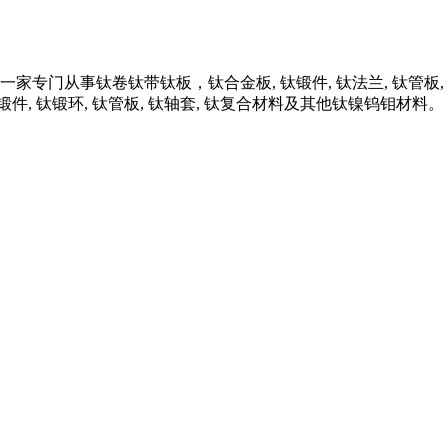
专门从事钛卷钛带钛板，钛合金板, 钛锻件, 钛法兰, 钛管板,
, 钛锻环, 钛管板, 钛轴套, 钛复合材料及其他钛镍钨钼材