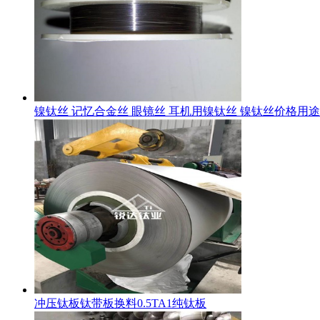
镍钛丝 记忆合金丝 眼镜丝 耳机用镍钛丝 镍钛丝价格用途
冲压钛板钛带板换料0.5TA1纯钛板