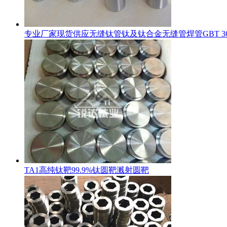
专业厂家现货供应无缝钛管钛及钛合金无缝管焊管GBT 36
TA1高纯钛靶99.9%钛圆靶溅射圆靶