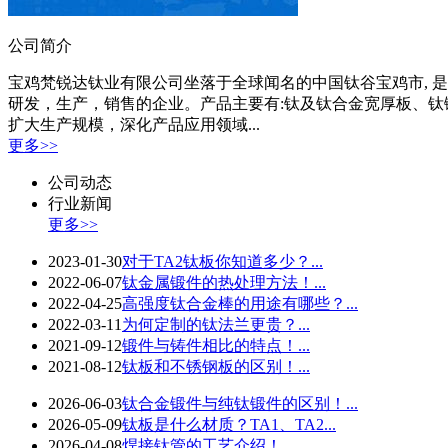
公司简介
宝鸡梵锐达钛业有限公司坐落于全球闻名的中国钛谷宝鸡市, 是一家
研发，生产，销售的企业。产品主要有:钛及钛合金宽厚板、钛锻件
扩大生产规模，深化产品应用领域...
更多>>
公司动态
行业新闻
更多>>
2023-01-30
对于TA2钛板你知道多少？...
2022-06-07
钛金属锻件的热处理方法！...
2022-04-25
高强度钛合金棒的用途有哪些？...
2022-03-11
为何定制的钛法兰更贵？...
2021-09-12
锻件与铸件相比的特点！...
2021-08-12
钛板和不锈钢板的区别！...
2026-06-03
钛合金锻件与纯钛锻件的区别！...
2026-05-09
钛板是什么材质？TA1、TA2...
2026-04-08
焊接钛管的工艺介绍！...