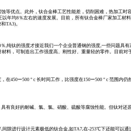
蚀等优点。此外，钛合金棒工艺性能差，切削困难，热加工时容
业正以年均8％左右的速度发展。目前，所有钛合金棒厂家加工材料
A2和TA3)。
的60％,纯钛的强度才接近我们一个企业普通钢的强度,一些问题
设计材料，可制造出工作强度高、刚性好、重量轻的零件。目前
500 ° c 长时间工作，比强度在150ー500 ° c 范围内仍
具有良好的耐碱、氯、氯、硝酸、硫酸等腐蚀性能。但钛对还原
进行设计元素极低的钛合金,如TA7,在-253℃下还能可以通