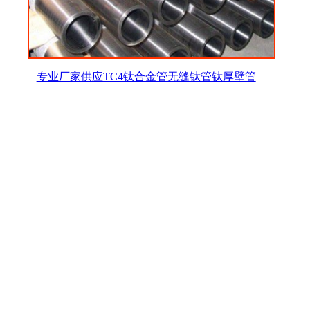
专业厂家供应TC4钛合金管无缝钛管钛厚壁管