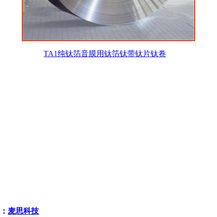
TA1纯钛箔音膜用钛箔钛带钛片钛卷
持：
麦思科技