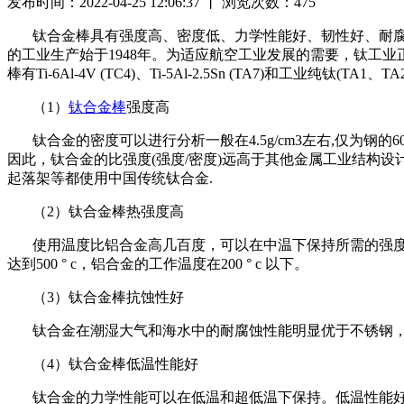
发布时间：2022-04-25 12:06:37 丨 浏览次数：
475
钛合金棒具有强度高、密度低、力学性能好、韧性好、耐腐
的工业生产始于1948年。为适应航空工业发展的需要，钛工
棒有Ti-6Al-4V (TC4)、Ti-5Al-2.5Sn (TA7)和工业纯钛(TA1、T
（1）
钛合金棒
强度高
钛合金的密度可以进行分析一般在4.5g/cm3左右,仅为钢
因此，钛合金的比强度(强度/密度)远高于其他金属工业结构
起落架等都使用中国传统钛合金.
（2）钛合金棒热强度高
使用温度比铝合金高几百度，可以在中温下保持所需的强度，在450ー
达到500 ° c，铝合金的工作温度在200 ° c 以下。
（3）钛合金棒抗蚀性好
钛合金在潮湿大气和海水中的耐腐蚀性能明显优于不锈钢，
（4）钛合金棒低温性能好
钛合金的力学性能可以在低温和超低温下保持。低温性能好,间隙