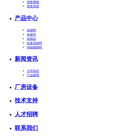
销售网络
荣誉资质
产品中心
钛材料
钛锻件
钛制品
钛复合材料
钨钼镍材料
新闻资讯
公司动态
行业新闻
厂房设备
技术支持
人才招聘
联系我们