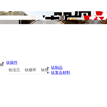
钛锻件
棒
钛制品
钛法兰
钛锻环
钛饼
钛复合材料