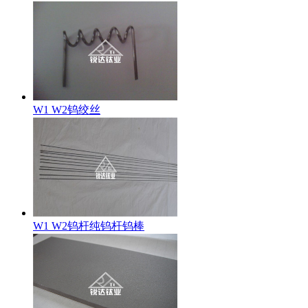
W1 W2钨绞丝
W1 W2钨杆纯钨杆钨棒