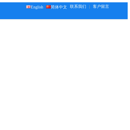
联系我们
|
客户留言
English
简体中文