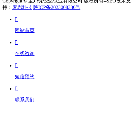
Copyright © 宝鸡梵锐达钛业有限公司 版权所有--SEO技术支
持：
麦思科技
陕ICP备2023008336号

网站首页

在线咨询

短信预约

联系我们