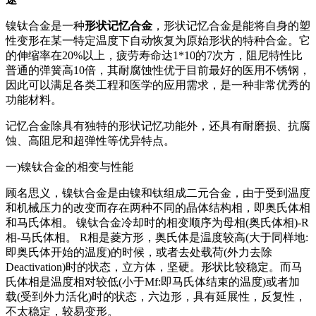
镍钛合金是一种
形状记忆合金
，形状记忆合金是能将自身的塑
性变形在某一特定温度下自动恢复为原始形状的特种合金。它
的伸缩率在20%以上，疲劳寿命达1*10的7次方，阻尼特性比
普通的弹簧高10倍，其耐腐蚀性优于目前最好的医用不锈钢，
因此可以满足各类工程和医学的应用需求，是一种非常优秀的
功能材料。
记忆合金除具有独特的形状记忆功能外，还具有耐磨损、抗腐
蚀、高阻尼和超弹性等优异特点。
一)镍钛合金的相变与性能
顾名思义，镍钛合金是由镍和钛组成二元合金，由于受到温度
和机械压力的改变而存在两种不同的晶体结构相，即奥氏体相
和马氏体相。 镍钛合金冷却时的相变顺序为母相(奥氏体相)-R
相-马氏体相。 R相是菱方形，奥氏体是温度较高(大于同样地:
即奥氏体开始的温度)的时候，或者去处载荷(外力去除
Deactivation)时的状态，立方体，坚硬。形状比较稳定。而马
氏体相是温度相对较低(小于Mf:即马氏体结束的温度)或者加
载(受到外力活化)时的状态，六边形，具有延展性，反复性，
不太稳定，较易变形。