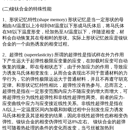
(二)镍钛合金的特殊性能
1、形状记忆特性(shape memory) 形状记忆是当一定形状的母
相由Af温度以上冷却到Mf温度以下形成马氏体后，将马氏体
在Mf以下温度形变，经加热至Af温度以下，伴随逆相变，材
料会自动恢复其在母相时的形状。实际上形状记忆效应是镍钛
合金的一个由热诱发的相变过程。
2、超弹性 (superelasticity) 所谓的超弹性是指试样在外力作用
下产生远大于起弹性极限应变量的应变，在卸载时应变可自动
恢复的现象。即在母相状态下，由于外加应力的作用，导致应
力诱发马氏体相变发生，从而合金表现出不同于普通材料的力
学行为，它的弹性极限远远大于普通材料，并且不再遵守胡克
定律。和形状记忆特性相比，超弹性没有热参与。总而言之，
超弹性是指在一定形变范围内应力不随应变的增大而增大，可
将超弹性分为线性超弹性和非线性超弹性两类。前者的应力-
应变曲线中应力与应变接近线性关系。非线性超弹性是指在
Af以上一定温度区间内加载和卸载过程中分别发生应力诱发
马氏体相变及其逆相变的结果，因此非线性超弹性也称相变伪
弹性。镍钛合金的相变伪弹性可达8%左右。 镍钛合金的超弹
性可随着热处理的条件的变化而改变，当弓丝被加热到