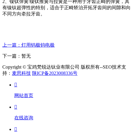
2、镍钛弹簧:镍钛推簧与拉簧是一种用于牙齿正畸的弹簧，具
有镍钛超弹性的特别，适合于正畸矫治开拓牙齿间的间隙和向
不同方向牵拉牙齿。
上一篇：灯用钨极钨电极
下一篇：暂无
Copyright © 宝鸡梵锐达钛业有限公司 版权所有--SEO技术支
持：
麦思科技
陕ICP备2023008336号

网站首页

在线咨询
