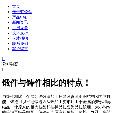
首页
走进梵锐达
产品中心
新闻资讯
厂房设备
技术支持
人才招聘
联系我们
客户留言

公司动态

锻件与铸件相比的特点！
与铸件相比，金属经过锻造加工后能改善其组织结构和力学性
能。铸造组织经过锻造方法热加工变形后由于金属的变形和再
结晶，使原来的粗大枝晶和柱状晶粒变为晶粒较细、大小均匀
的等轴再结晶组织，使钢锭内原有的偏析、疏松、气孔、夹渣