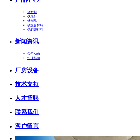
钛材料
钛锻件
钛制品
钛复合材料
钨钼镍材料
新闻资讯
公司动态
行业新闻
厂房设备
技术支持
人才招聘
联系我们
客户留言