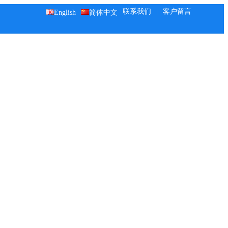
联系我们
|
客户留言
English
简体中文