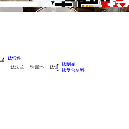
钛锻件
棒
钛制品
钛法兰
钛锻环
钛饼
钛复合材料