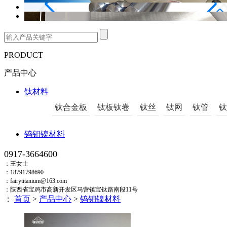
PRODUCT
产品中心
钛材料
钛合金板
钛板钛卷
钛丝
钛网
钛管
钛
钨钼镍材料
0917-3664600
：王女士
：18791798690
：fairytitanium@163.com
：陕西省宝鸡市高新开发区马营镇宝钛路南段11号
：
首页
>
产品中心
>
钨钼镍材料