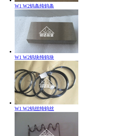
W1 W2钨条纯钨条
W1 W2钨块纯钨块
W1 W2钨丝纯钨丝