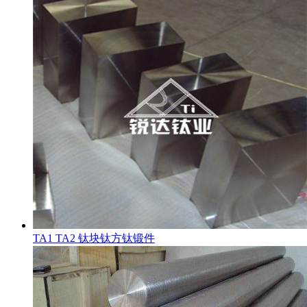
TA1 TA2 钛块钛方钛锻件