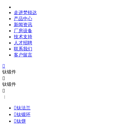
走进梵锐达
产品中心
新闻资讯
厂房设备
技术支持
人才招聘
联系我们
客户留言

钛锻件

钛锻件

：

钛法兰

钛锻环

钛饼