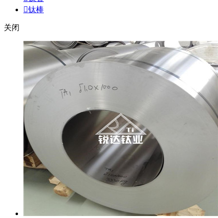

钛棒
关闭