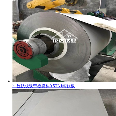
冲压钛板钛带板换料0.5TA1纯钛板