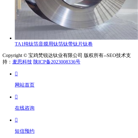
TA1纯钛箔音膜用钛箔钛带钛片钛卷
Copyright © 宝鸡梵锐达钛业有限公司 版权所有--SEO技术支
持：
麦思科技
陕ICP备2023008336号

网站首页

在线咨询

短信预约