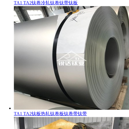
TA1 TA2钛卷冷轧钛卷钛带钛板
TA1 TA2钛板热轧钛卷板钛卷带钛带