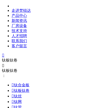
走进梵锐达
产品中心
新闻资讯
厂房设备
技术支持
人才招聘
联系我们
客户留言

钛板钛卷

钛板钛卷
：

钛合金板

钛板钛卷

钛丝

钛网

钛管